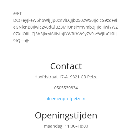
@ET-
DC@eyJkeW5hbWljIjp0cnVlLCJjb250ZW50IjoicG9zdF9l
eGNlcnB0Iiwic2V0dGluZ3MiOnsiYmVmb3JlIjoiIiwiYWZ
0ZXIiOiIiLCJ3b3JkcyI6IiIsInJlYWRfbW9yZV9sYWJlbCI6IiJ
9fQ==@
Contact
Hoofdstraat 17-A, 9321 CB Peize
0505530834
bloemenpretpeize.nl
Openingstijden
maandag, 11:00–18:00