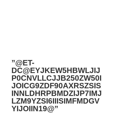
”@ET-
DC@EYJKEW5HBWLJIJ
P0CNVLLCJJB250ZW50I
JOICG9ZDF90AXRSZSIS
INNLDHRPBMDZIJP7IMJ
LZM9YZSI6IIISIMFMDGV
YIJOIIN19@”