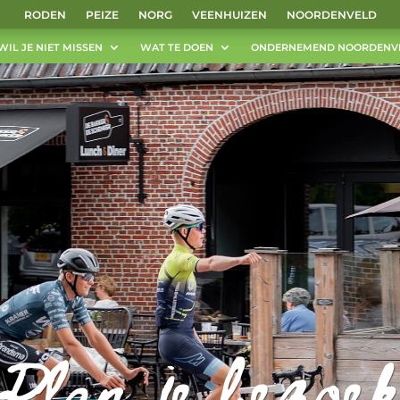
RODEN
PEIZE
NORG
VEENHUIZEN
NOORDENVELD
WIL JE NIET MISSEN
WAT TE DOEN
ONDERNEMEND NOORDENV
Plan je bezoe