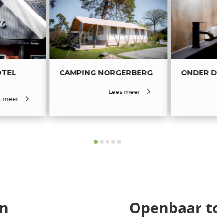
OTEL
CAMPING NORGERBERG
ONDER D
Lees meer
s meer
en
Openbaar to