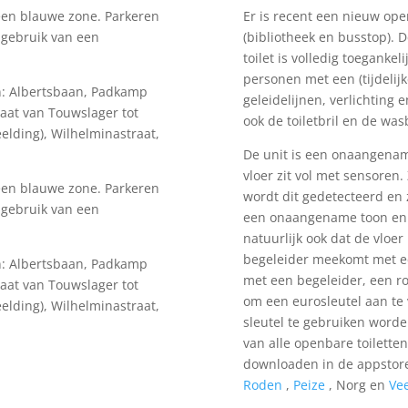
een blauwe zone. Parkeren
Er is recent een nieuw ope
 gebruik van een
(bibliotheek en busstop). 
toilet is volledig toeganke
personen met een (tijdelijk
n: Albertsbaan, Padkamp
geleidelijnen, verlichting 
raat van Touwslager tot
ook de toiletbril en de w
eelding), Wilhelminastraat,
De unit is een onaangenam
vloer zit vol met sensore
een blauwe zone. Parkeren
wordt dit gedetecteerd en z
 gebruik van een
een onaangename toon en o
natuurlijk ook dat de vlo
begeleider meekomt met e
n: Albertsbaan, Padkamp
met een begeleider, een ro
raat van Touwslager tot
om een eurosleutel aan te 
eelding), Wilhelminastraat,
sleutel te gebruiken word
van alle openbare toiletten
downloaden in de appstore.
Roden
,
Peize
, Norg en
Ve