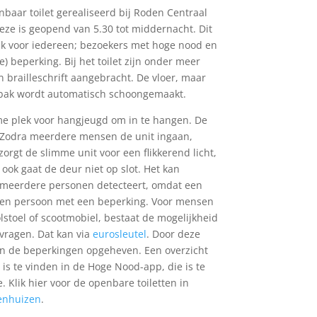
nbaar toilet gerealiseerd bij Roden Centraal
Deze is geopend van 5.30 tot middernacht. Dit
lijk voor iedereen; bezoekers met hoge nood en
e) beperking. Bij het toilet zijn onder meer
en brailleschrift aangebracht. De vloer, maar
asbak wordt automatisch schoongemaakt.
e plek voor hangjeugd om in te hangen. De
n. Zodra meerdere mensen de unit ingaan,
orgt de slimme unit voor een flikkerend licht,
ok gaat de deur niet op slot. Het kan
er meerdere personen detecteert, omdat een
en persoon met een beperking. Voor mensen
lstoel of scootmobiel, bestaat de mogelijkheid
vragen. Dat kan via
eurosleutel
. Door deze
en de beperkingen opgeheven. Een overzicht
 is te vinden in de Hoge Nood-app, die is te
 Klik hier voor de openbare toiletten in
enhuizen
.