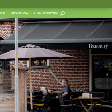
ELD
UITAGENDA
PLAN JE BEZOEK
k