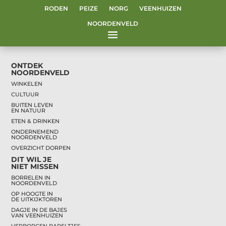
Roden
RODEN
PEIZE
NORG
VEENHUIZEN
NOORDENVELD
Geen evenementen gevonden!
ONTDEK
NOORDENVELD
WINKELEN
CULTUUR
BUITEN LEVEN
EN NATUUR
ETEN & DRINKEN
ONDERNEMEND
NOORDENVELD
OVERZICHT DORPEN
DIT WIL JE
NIET MISSEN
BORRELEN IN
NOORDENVELD
OP HOOGTE IN
DE UITKIJKTOREN
DAGJE IN DE BAJES
VAN VEENHUIZEN