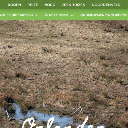
RODEN
PEIZE
NORG
VEENHUIZEN
NOORDENVELD
WIL JE NIET MISSEN
WAT TE DOEN
ONDERNEMEND NOORDENV
Onlanden