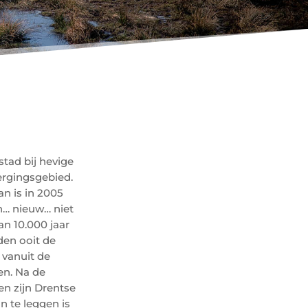
tad bij hevige
ergingsgebied.
an is in 2005
n… nieuw… niet
an 10.000 jaar
den ooit de
 vanuit de
en. Na de
n zijn Drentse
 te leggen is