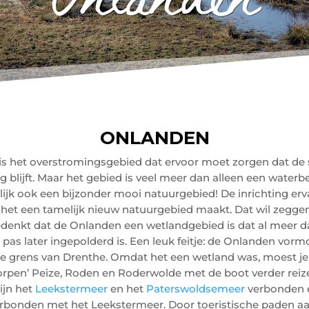
ONLANDEN
is het overstromingsgebied dat ervoor moet zorgen dat de s
g blijft. Maar het gebied is veel meer dan alleen een waterb
ijk ook een bijzonder mooi natuurgebied! De inrichting erv
 het een tamelijk nieuw natuurgebied maakt. Dat wil zegge
bedenkt dat de Onlanden een wetlandgebied is dat al meer d
 pas later ingepolderd is. Een leuk feitje: de Onlanden vorm
ke grens van Drenthe. Omdat het een wetland was, moest je
rpen’ Peize, Roden en Roderwolde met de boot verder reiz
ijn het
Leekstermeer
en het
Paterswoldsemeer
verbonden e
rbonden met het Leekstermeer. Door toeristische paden aan