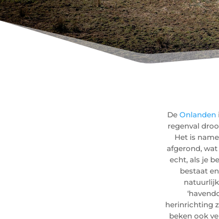
De
Onlanden
regenval droo
Het is namel
afgerond, wat
echt, als je 
bestaat en
natuurlij
‘havendo
herinrichting z
beken ook ve