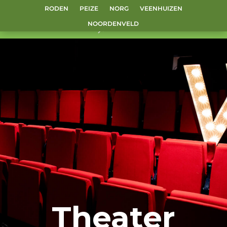
RODEN
PEIZE
NORG
VEENHUIZEN
NOORDENVELD
Theater