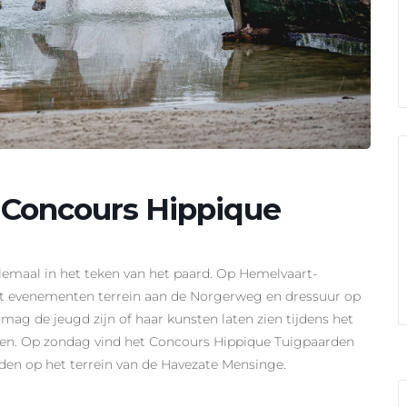
– Concours Hippique
emaal in het teken van het paard. Op Hemelvaart-
et evenementen terrein aan de Norgerweg en dressuur op
mag de jeugd zijn of haar kunsten laten zien tijdens het
sten. Op zondag vind het Concours Hippique Tuigpaarden
den op het terrein van de Havezate Mensinge.