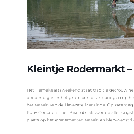
Kleintje Rodermarkt 
Het Hemelvaartsweekend staat traditie getrouw hel
donderdag is er het grote concours springen op h
het terrein van de Havezate Mensinge. Op zaterdag 
Pony Concours met Bixi rubriek voor de allerjong
plaats op het evenementen terrein en Men-wedstrij