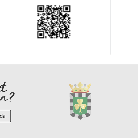
ct
en?
nda