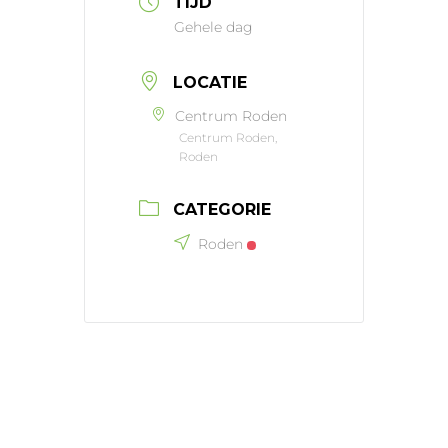
TIJD
Gehele dag
LOCATIE
Centrum Roden
Centrum Roden,
Roden
CATEGORIE
Roden