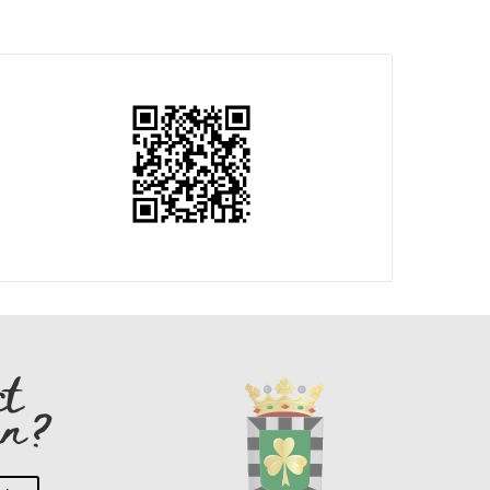
ct
en?