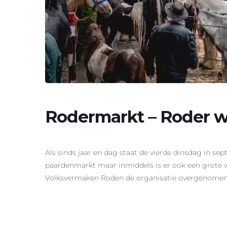
Rodermarkt – Roder 
Als sinds jaar en dag staat de vierde dinsdag in s
paardenmarkt maar inmiddels is er ook een grote 
Volksvermaken Roden de organisatie overgenomen 