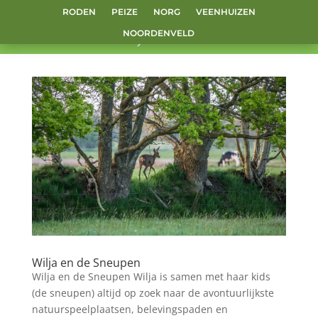
RODEN
PEIZE
NORG
VEENHUIZEN
NOORDENVELD
Wilja en de Sneupen
Wilja en de Sneupen Wilja is samen met haar kids
(de sneupen) altijd op zoek naar de avontuurlijkste
natuurspeelplaatsen, belevingspaden en